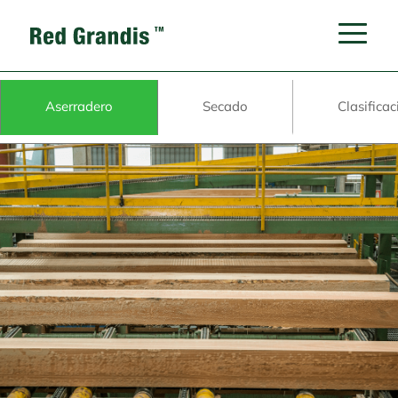
Aserradero
Secado
Clasificac